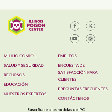
IPC en Facebook
IPC en Tw
IPC en YouTube
Blog de I
MI HIJO COMIÓ...
EMPLEOS
SALUD Y SEGURIDAD
ENCUESTA DE
SATISFACCIÓN PARA
RECURSOS
CLIENTES
EDUCACIÓN
PREGUNTAS FRECUENTES
NUESTROS EXPERTOS
CONTÁCTENOS
Suscríbase a las noticias de IPC