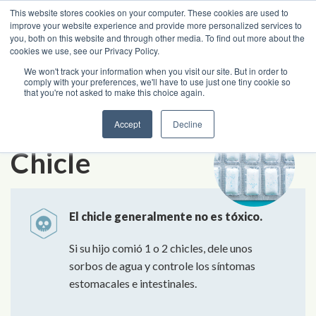
Ir al contenido
This website stores cookies on your computer. These cookies are used to
improve your website experience and provide more personalized services to
you, both on this website and through other media. To find out more about the
cookies we use, see our Privacy Policy.
Línea de ayuda del centro contra envenenamientos
We won't track your information when you visit our site. But in order to
1-800-222-1222
comply with your preferences, we'll have to use just one tiny cookie so
that you're not asked to make this choice again.
Índice de la A
-
a la Z
e
x
Accept
Decline
MI HIJO COMIÓ
Chicle
El chicle
generalmente no es tóxico.
Si su hijo comió 1 o 2 chicles, dele unos
sorbos de agua y controle los síntomas
estomacales e intestinales.